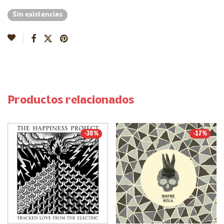
Sin existencias
Productos relacionados
-
38
%
-
17
%