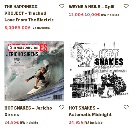
THE HAPPINESS
WAYNE & NEILA – Split
PROJECT – Tracked
El precio original era: 1
El precio actual 
12,00
€
10,00
€
IVA incluido
Love From The Electric
El precio original era: 8,00€.
El precio actual es: 5,00€.
8,00
€
5,00
€
IVA incluido
HOT SNAKES – Jericho
HOT SNAKES –
Sirens
Automatic Midnight
24,95
€
24,95
€
IVA incluido
IVA incluido