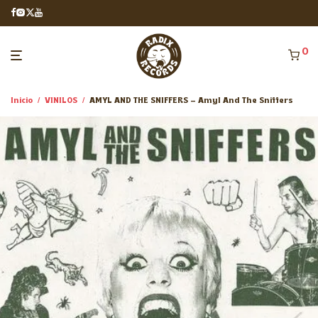
0
Inicio
/
VINILOS
/
AMYL AND THE SNIFFERS – Amyl And The Sniffers