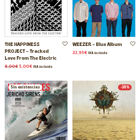
THE HAPPINESS
WEEZER – Blue Album
PROJECT – Tracked
32,95
€
IVA incluido
Love From The Electric
El precio original era: 8,00€.
El precio actual es: 5,00€.
8,00
€
5,00
€
IVA incluido
-
38
%