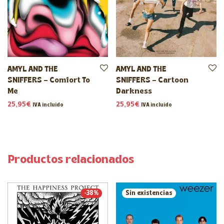
AMYL AND THE
AMYL AND THE
SNIFFERS – Comfort To
SNIFFERS – Cartoon
Me
Darkness
25,95
€
25,95
€
IVA incluido
IVA incluido
Productos relacionados
-
38
%