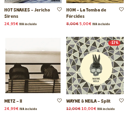
HOT SNAKES – Jericho
HOM – La Tomba de
Sirens
Fórcides
El precio original era: 8,
El precio actual es:
24,95
€
8,00
€
5,00
€
IVA incluido
IVA incluido
-
17
%
METZ – II
WAYNE & NEILA – Split
El precio original era: 1
El precio actual 
24,99
€
12,00
€
10,00
€
IVA incluido
IVA incluido