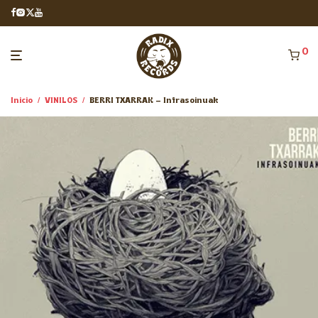
0
Inicio
/
VINILOS
/
BERRI TXARRAK – Infrasoinuak