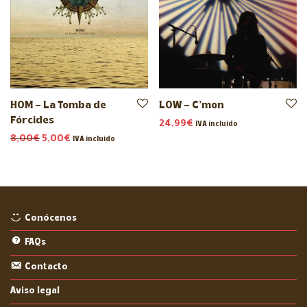
HOM – La Tomba de
LOW – C’mon
Fórcides
24,99
€
IVA incluido
El precio original era: 8,00€.
El precio actual es: 5,00€.
8,00
€
5,00
€
IVA incluido
Conócenos
FAQs
Contacto
Aviso legal