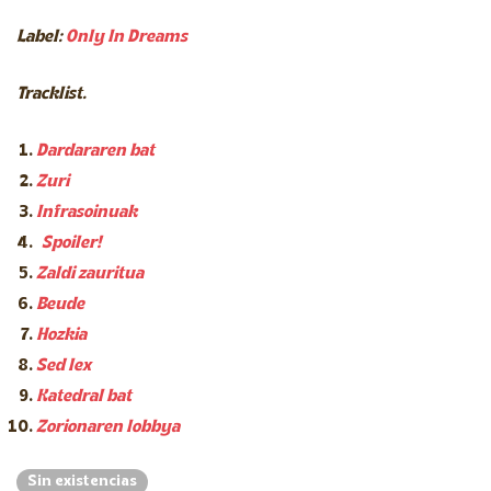
Label:
Only In Dreams
Tracklist.
Dardararen bat
Zuri
Infrasoinuak
Spoiler!
Zaldi zauritua
Beude
Hozkia
Sed lex
Katedral bat
Zorionaren lobbya
Sin existencias