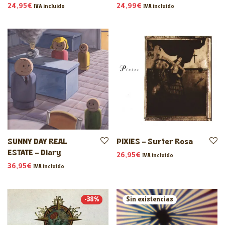
24,95
€
24,99
€
IVA incluido
IVA incluido
SUNNY DAY REAL
PIXIES – Surfer Rosa
ESTATE – Diary
26,95
€
IVA incluido
36,95
€
IVA incluido
-
38
%