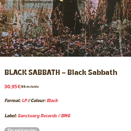
BLACK SABBATH – Black Sabbath
30,95
€
IVA incluido
Format:
LP
//
Colour:
Black
Label:
Sanctuary Records // BMG
Sin existencias