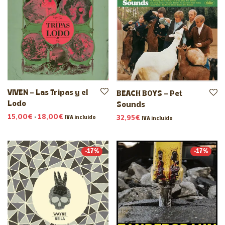
VIVEN – Las Tripas y el
BEACH BOYS – Pet
Lodo
Sounds
Rango de precios: desde 15,00€ hasta 18,00€
15,00
€
-
18,00
€
32,95
€
IVA incluido
IVA incluido
-
17
%
-
17
%