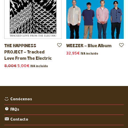
THE HAPPINESS
WEEZER – Blue Album
PROJECT – Tracked
32,95
€
IVA incluido
Love From The Electric
El precio original era: 8,00€.
El precio actual es: 5,00€.
8,00
€
5,00
€
IVA incluido
Conócenos
FAQs
Contacto