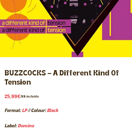
BUZZCOCKS – A Different Kind Of
Tension
25,99
€
IVA incluido
Format:
LP
//
Colour:
Black
Label:
Domino