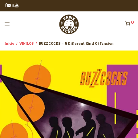
0
Inicio
/
VINILOS
/
BUZZCOCKS – A Different Kind Of Tension