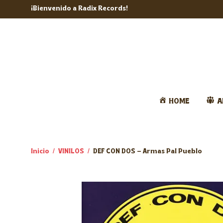
¡Bienvenido a Radix Records!
HOME
A
Inicio
/
VINILOS
/
DEF CON DOS – Armas Pal Pueblo