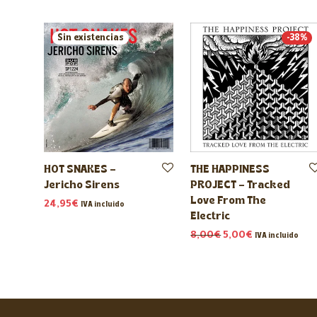
-
38
%
HOT SNAKES –
THE HAPPINESS
Jericho Sirens
PROJECT – Tracked
Love From The
24,95
€
IVA incluido
Electric
El precio original e
El precio actu
8,00
€
5,00
€
IVA incluido