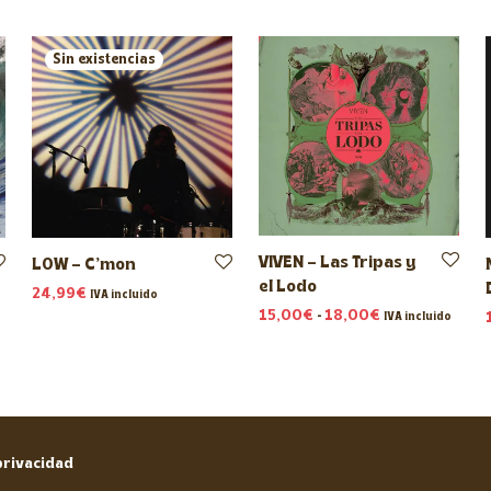
VIVEN – Las Tripas y
LOW – C’mon
el Lodo
24,99
€
IVA incluido
Rango de prec
15,00
€
-
18,00
€
IVA incluido
privacidad