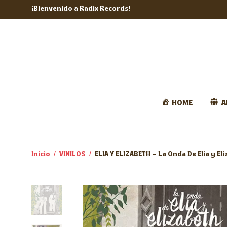
¡Bienvenido a Radix Records!
HOME
A
Inicio
/
VINILOS
/
ELIA Y ELIZABETH – La Onda De Elia y El