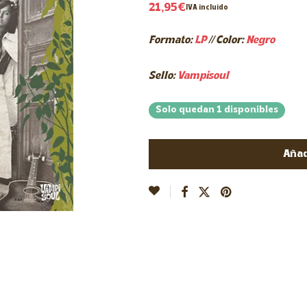
21,95
€
IVA incluido
Formato:
LP
// Color:
Negro
Sello:
Vampisoul
Solo quedan 1 disponibles
Añad