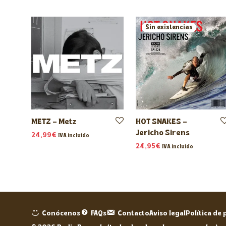
METZ – Metz
HOT SNAKES –
Jericho Sirens
24,99
€
IVA incluido
24,95
€
IVA incluido
Conócenos
FAQs
Contacto
Aviso legal
Política de 