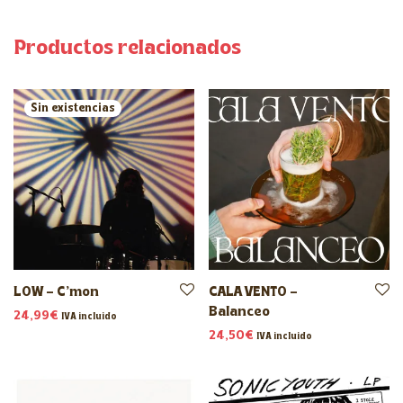
Productos relacionados
LOW – C’mon
CALA VENTO –
Balanceo
24,99
€
IVA incluido
24,50
€
IVA incluido