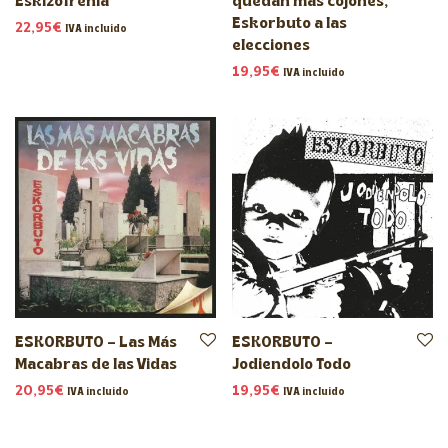
Eskizofrenia
quedan más cojones,
Eskorbuto a las
22,95
€
IVA incluido
elecciones
19,95
€
IVA incluido
ESKORBUTO – Las Más
ESKORBUTO –
Macabras de las Vidas
Jodiendolo Todo
20,95
€
19,95
€
IVA incluido
IVA incluido