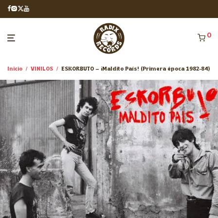
0
Inicio
/
VINILOS
/
ESKORBUTO – ¡Maldito País! (Primera época 1982-84)