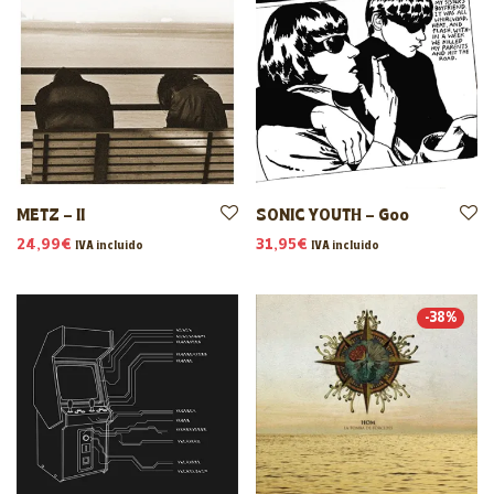
METZ – II
SONIC YOUTH – Goo
24,99
€
31,95
€
IVA incluido
IVA incluido
-
38
%