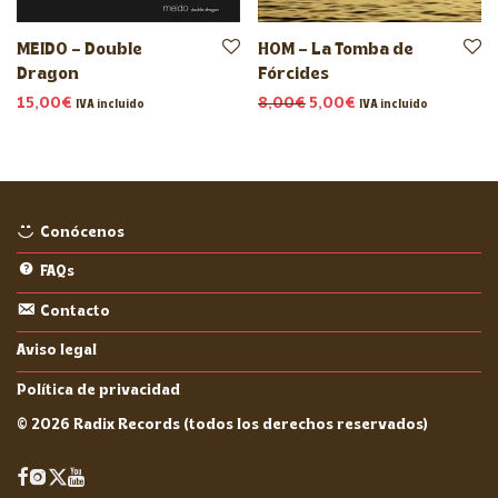
MEIDO – Double
HOM – La Tomba de
Dragon
Fórcides
El precio original era: 8,
El precio actual es:
15,00
€
8,00
€
5,00
€
IVA incluido
IVA incluido
Conócenos
FAQs
Contacto
Aviso legal
Política de privacidad
©
2026
Radix Records (todos los derechos reservados)