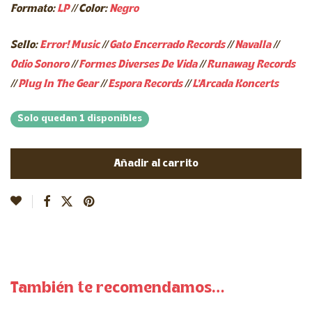
Formato:
LP
// Color:
Negro
Sello:
Error! Music
//
Gato Encerrado Records
//
Navalla
//
Odio Sonoro
//
Formes Diverses De Vida
//
Runaway Records
//
Plug In The Gear
//
Espora Records
//
L’Arcada Koncerts
Solo quedan 1 disponibles
Añadir al carrito
También te recomendamos…