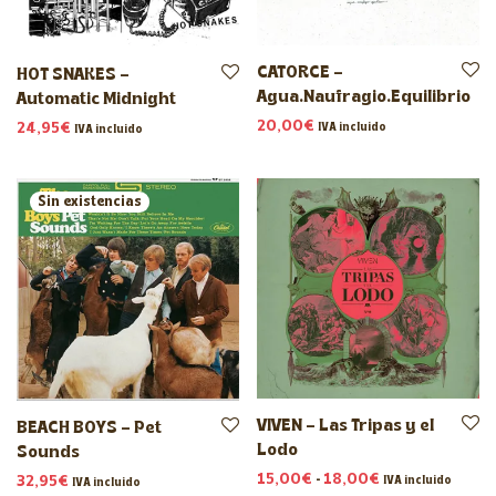
CATORCE –
HOT SNAKES –
Agua.Naufragio.Equilibrio
Automatic Midnight
20,00
€
24,95
€
IVA incluido
IVA incluido
VIVEN – Las Tripas y el
BEACH BOYS – Pet
Lodo
Sounds
Rango de preci
15,00
€
-
18,00
€
32,95
€
IVA incluido
IVA incluido