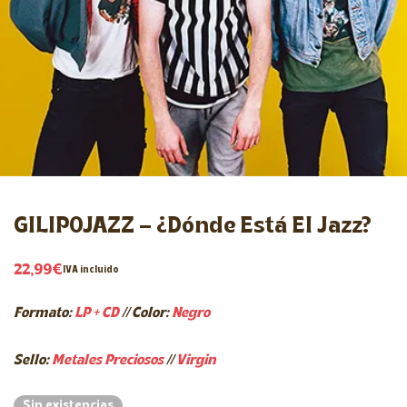
GILIPOJAZZ – ¿Dónde Está El Jazz?
22,99
€
IVA incluido
Formato:
LP + CD
//
Color:
Negro
Sello:
Metales Preciosos
//
Virgin
Sin existencias