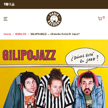
0
Inicio
/
VINILOS
/
GILIPOJAZZ – ¿Dónde Está El Jazz?