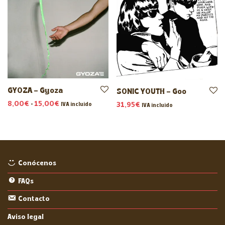
GYOZA – Gyoza
SONIC YOUTH – Goo
Rango de precios: desde 8,00€ hasta 15,00€
8,00
€
-
15,00
€
31,95
€
IVA incluido
IVA incluido
Conócenos
FAQs
Contacto
Aviso legal