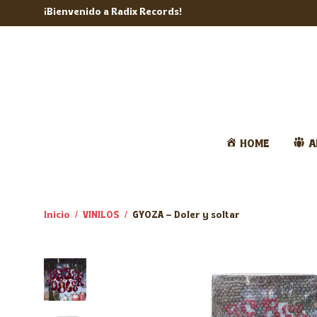
¡Bienvenido a Radix Records!
HOME
A
Inicio
/
VINILOS
/
GYOZA – Doler y soltar