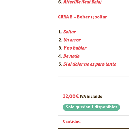
Afterlife (feat Bala)
CARA B – Beber y soltar
Soltar
Un error
Y no hablar
De nada
Si el dolor no es para tanto
22,00
€
IVA incluido
Solo quedan 1 disponibles
Cantidad