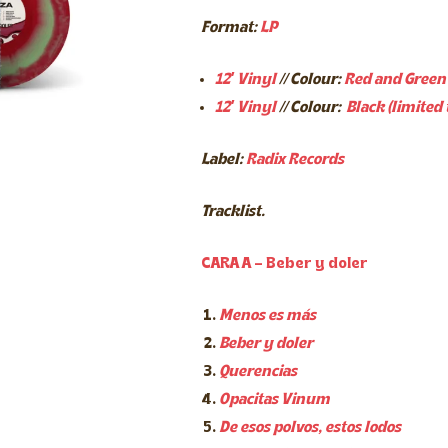
de
precios:
Format:
LP
desde
20,00€
hasta
22,00€
12′ Vinyl
//
Colour:
Red and Green
12′ Vinyl
//
Colour:
Black (limited 
Label:
Radix
Records
Tracklist.
CARA A – Beber y doler
Menos es más
Beber y doler
Querencias
Opacitas Vinum
De esos polvos, estos lodos