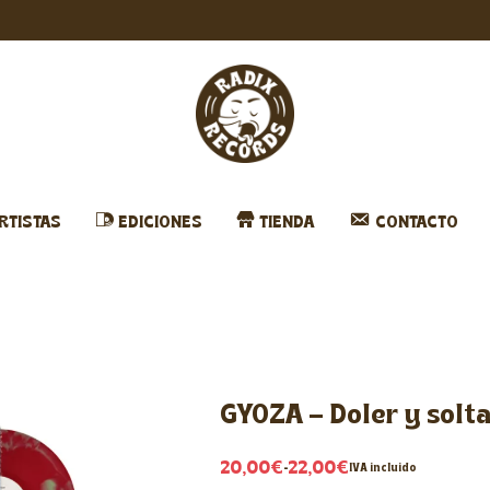
RTISTAS
EDICIONES
TIENDA
CONTACTO
GYOZA – Doler y solt
20,00
€
22,00
€
-
IVA incluido
Rango