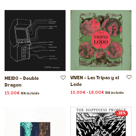
VIVEN – Las Tripas y el
MEIDO – Double
Lodo
Dragon
Rango de preci
15,00
€
-
18,00
€
15,00
€
IVA incluido
IVA incluido
-
38
%