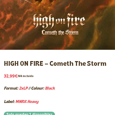
HIGH ON FIRE – Cometh The Storm
32,99
€
IVA incluido
Format:
2x
LP
//
Colour:
Black
Label:
MNRK Heavy
Solo quedan 1 disponibles