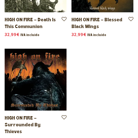
HIGH ON FIRE – Death Is
HIGH ON FIRE – Blessed
This Communion
Black Wings
32,99
€
32,99
€
IVA incluido
IVA incluido
HIGH ON FIRE –
Surrounded By
Thieves