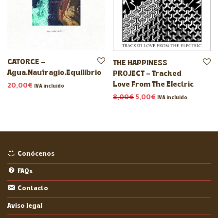
CATORCE –
THE HAPPINESS
Agua.Naufragio.Equilibrio
PROJECT – Tracked
Love From The Electric
20,00
€
IVA incluido
El precio original era: 8,
El precio actual es:
8,00
€
5,00
€
IVA incluido
Conócenos
FAQs
Contacto
Aviso legal