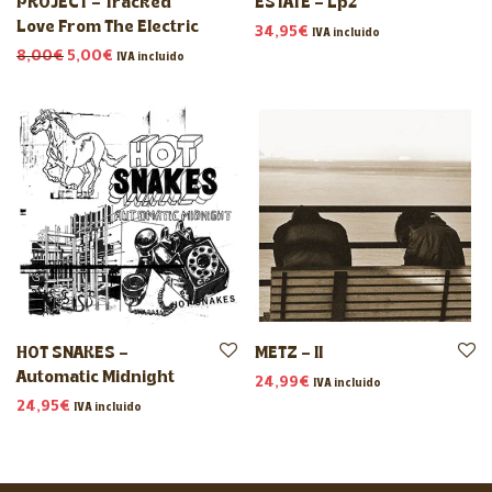
PROJECT – Tracked
ESTATE – Lp2
Love From The Electric
34,95
€
IVA incluido
El precio original era: 8,00€.
El precio actual es: 5,00€.
8,00
€
5,00
€
IVA incluido
HOT SNAKES –
METZ – II
Automatic Midnight
24,99
€
IVA incluido
24,95
€
IVA incluido