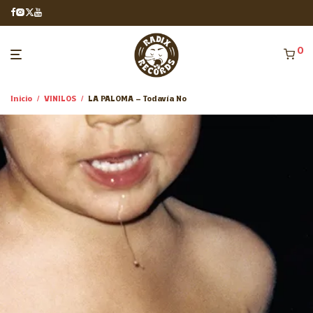
0
Inicio
/
VINILOS
/
LA PALOMA – Todavía No