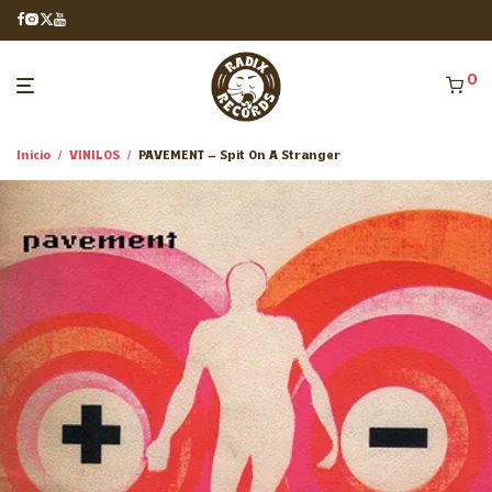
0
Inicio
/
VINILOS
/
PAVEMENT – Spit On A Stranger