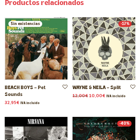
Productos relacionados
-
17
%
BEACH BOYS – Pet
WAYNE & NEILA – Split
Sounds
El precio original era: 1
El precio actual 
12,00
€
10,00
€
IVA incluido
32,95
€
IVA incluido
-
40
%