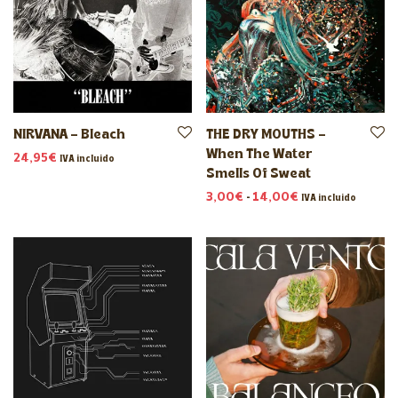
NIRVANA – Bleach
THE DRY MOUTHS –
When The Water
24,95
€
IVA incluido
Smells Of Sweat
Rango de precio
3,00
€
-
14,00
€
IVA incluido