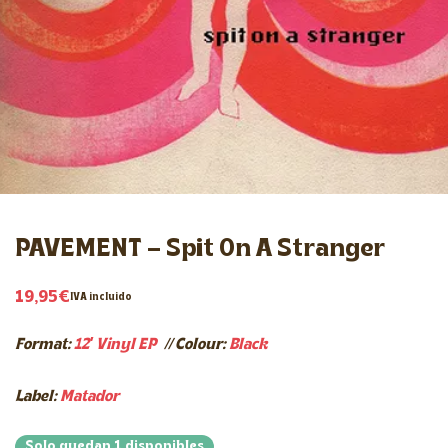
PAVEMENT – Spit On A Stranger
19,95
€
IVA incluido
Format:
12′ Vinyl EP
//
Colour:
Black
Label:
Matador
Solo quedan 1 disponibles