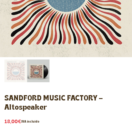
SANDFORD MUSIC FACTORY –
Altospeaker
18,00
€
IVA incluido