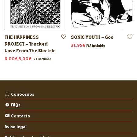
THE HAPPINESS
SONIC YOUTH – Goo
PROJECT – Tracked
31,95
€
IVA incluido
Love From The Electric
El precio original era: 8,00€.
El precio actual es: 5,00€.
8,00
€
5,00
€
IVA incluido
Conócenos
FAQs
Contacto
Aviso legal