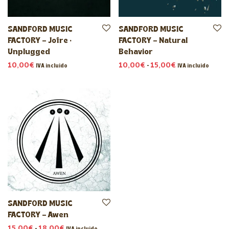
SANDFORD MUSIC
SANDFORD MUSIC
FACTORY – Jofre ·
FACTORY – Natural
Unplugged
Behavior
Rango de preci
10,00
€
10,00
€
-
15,00
€
IVA incluido
IVA incluido
SANDFORD MUSIC
FACTORY – Awen
Rango de precios: desde 15,00€ hasta 18,00€
15,00
€
-
18,00
€