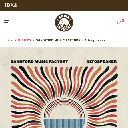
0
Inicio
/
VINILOS
/
SANDFORD MUSIC FACTORY – Altospeaker