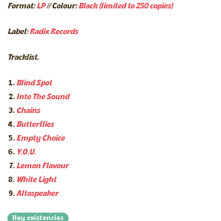
Format:
LP
// Colour:
Black (limited to 250 copies)
Label:
Radix Records
Tracklist.
Blind Spot
Into The Sound
Chains
Butterflies
Empty Choice
Y.O.U.
Lemon Flavour
White Light
Altospeaker
Hay existencias