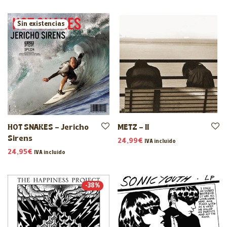
HOT SNAKES – Jericho
METZ – II
Sirens
24,99
€
IVA incluido
24,95
€
IVA incluido
-
38
%