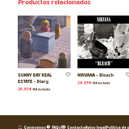
Productos relacionados
SUNNY DAY REAL
NIRVANA – Bleach
ESTATE – Diary
24,95
€
IVA incluido
36,95
€
IVA incluido
Conócenos
FAQs
Contacto
Aviso legal
Política de 