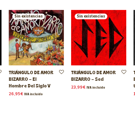
TRIÁNGULO DE AMOR
TRIÁNGULO DE AMOR
BIZARRO – El
BIZARRO – Sed
Hombre Del Siglo V
23,99
€
IVA incluido
26,95
€
IVA incluido