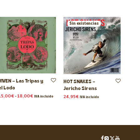
VIVEN – Las Tripas y
HOT SNAKES –
el Lodo
Jericho Sirens
Rango de precios: desde 15,00€ hasta 18,00€
15,00
€
-
18,00
€
24,95
€
IVA incluido
IVA incluido