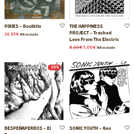
PIXIES – Doolittle
THE HAPPINESS
PROJECT – Tracked
26,95
€
IVA incluido
Love From The Electric
El precio original era: 8,
El precio actual es:
8,00
€
5,00
€
IVA incluido
-
20
%
DESPEÑAPERROS – El
SONIC YOUTH – Goo