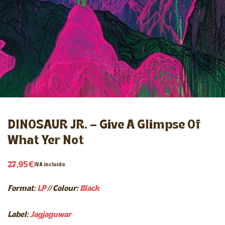
DINOSAUR JR. – Give A Glimpse Of
What Yer Not
27,95
€
IVA incluido
Format:
LP
//
Colour:
Black
Label:
Jagjaguwar