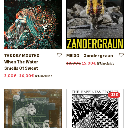
THE DRY MOUTHS –
MEIDO – Zandergraun
When The Water
El precio original era: 
El precio actual 
18,00
€
15,00
€
IVA incluido
Smells Of Sweat
Rango de precios: desde 3,00€ hasta 14,00€
3,00
€
-
14,00
€
IVA incluido
-
38
%