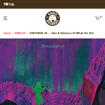
0
Inicio
/
VINILOS
/
DINOSAUR JR. – Give A Glimpse Of What Yer Not