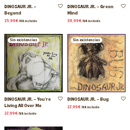
DINOSAUR JR. –
DINOSAUR JR. – Green
Beyond
Mind
25,99
€
39,99
€
IVA incluido
IVA incluido
DINOSAUR JR. – You’re
DINOSAUR JR. – Bug
Living All Over Me
27,99
€
IVA incluido
27,99
€
IVA incluido