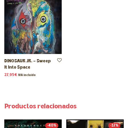
DINOSAUR JR. – Sweep
It Into Space
27,95
€
IVA incluido
Productos relacionados
-
40
%
-
17
%