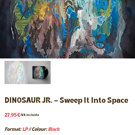
DINOSAUR JR. – Sweep It Into Space
27,95
€
IVA incluido
Format:
LP
//
Colour:
Black