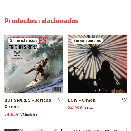
Productos relacionados
HOT SNAKES – Jericho
LOW – C’mon
Sirens
24,99
€
IVA incluido
24,95
€
IVA incluido